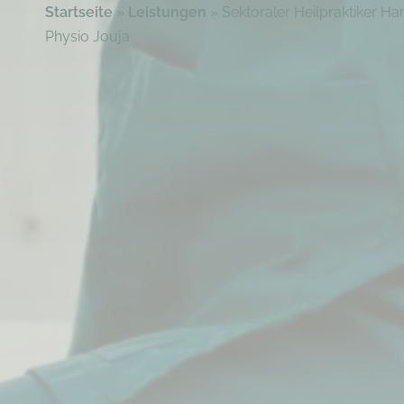
Startseite
»
Leistungen
»
Sektoraler Heilpraktiker Ha
Physio Jouja