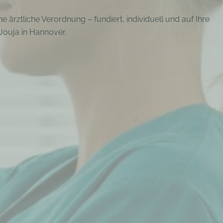
ärztliche Verordnung – fundiert, individuell und auf Ihre
ouja in Hannover.