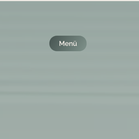
Menü
X