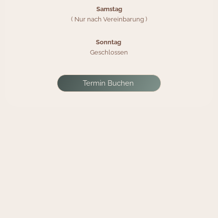
Samstag
( Nur nach Vereinbarung )
Sonntag
Geschlossen
Termin Buchen
Physiotherapie-Praxis Jouja in Hannover, Ihr verlässlicher Partner für
Gesundheit und Wohlbefinden. Zentral gelegen in Döhren-Wülfel, sind wir
optimal erreichbar für Patienten aus den umliegenden Stadtteilen wie
Südstadt, Waldhausen, Waldheim und Mittelfeld. Unsere Nähe zu den
Gemeinden wie Hemmingen und Pattensen macht uns auch zur ersten
Wahl für Bewohner dieser Gebiete. Vertrauen Sie auf unsere Expertise und
erleben Sie die positive Wirkung individuell abgestimmter