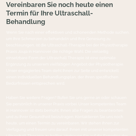
Vereinbaren Sie noch heute einen
Termin für Ihre Ultraschall-
Behandlung
Wenn Sie nach einer effektiven und schonenden Methode suchen,
um Ihre Schmerzen zu behandeln und Ihre Genesung zu
beschleunigen, ist die Ultraschall-Therapie bei der Physiotherapie
Praxis Jouja in Hannover die richtige Wahl. Die vielseitig
einsetzbare Form der Ultraschall Therapie ist eine optimale
Ergänzung zu unserem vielfältigen Angebot der Physiotherapie.
Unser engagiertes Team steht Ihnen zur Seite und entwickelt
einen individuellen Behandlungsplan, der Ihren spezifischen
Bedürfnissen entsprechen wird.
Haben Sie weitere Fragen? Rufen Sie uns gerne an oder schauen
Sie persönlich in unserer Praxis vorbei. Unser kompetentes Team
in Hannover ist stets bemüht, Ihnen alle Fragen zu beantworten
und zu Ihrer Gesundheit beizutragen. Kontaktieren Sie uns noch
heute, um einen Termin zu vereinbaren. Wir stehen Ihnen zur
Verfügung und freuen uns darauf, Ihnen mit unserer kompetenten
Ultraschall-Therapie zu helfen. Vertrauen Sie auf die Expertise der