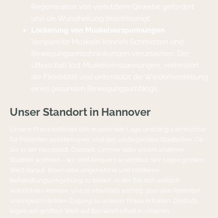
Regeneration von verletztem Gewebe gefördert
und die Wundheilung beschleunigt.
Lockerung von Muskelverspannungen
Verspannte Muskeln können Schmerzen und
Bewegungseinschränkungen verursachen. Der
Ultraschall löst Muskelverspannungen, verbessert
die Flexibilität und unterstützt die Wiederherstellung
eines gesunden Bewegungsumfangs.
Unser Standort in Hannover
Unsere Praxis befindet sich in zentraler Lage und ist gut erreichbar
für Patienten aus Hannover und den umliegenden Stadtteilen. Ob
Sie in der Nordstadt, Oststadt, Limmer oder einem anderen
Stadtteil wohnen – wir sind bequem erreichbar. Wir legen großen
Wert darauf, Ihnen eine angenehme und moderne
Behandlungsumgebung zu bieten, in der Sie sich wirklich
wohlfühlen können. Uns ist ebenfalls wichtig, dass alle Patienten
uneingeschränkten Zugang zu unserer Praxis erhalten. Deshalb
legen wir größten Wert auf Barrierefreiheit in unseren