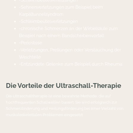
-Sehnenverletzungen zum Beispiel beim
Karpaltunnelsyndrom
-Schleimbeutelverletzungen
-chronische Schmerzen an der Wirbelsäule zum
Beispiel nach einem Bandscheibenvorfall
-Periostose
-Verletzungen, Prellungen oder Verstauchung der
Weichteile
-Entzündete Gelenke zum Beispiel durch Rheuma
Die Vorteile der Ultraschall-Therapie
Die Ultraschalltherapie ist eine bewährte Methode, die auf
hochfrequenten Schallwellen basiert. Sie wird erfolgreich zur
Schmerzlinderung und Heilungsförderung bei einer Vielzahl von
muskuloskelettalen Problemen eingesetzt.