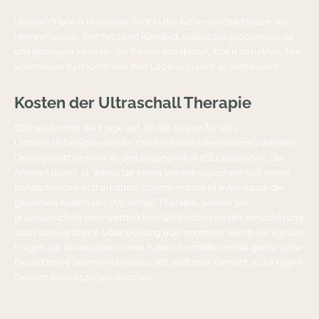
Unsere Praxis in Hannover liegt in der Nähe von Stadtteilen wie
Herrenhausen, Bothfeld und Kleefeld, sodass Sie problemlos zu
uns gelangen können. Wir freuen uns darauf, Ihnen zu helfen, Ihre
Schmerzen zu lindern und Ihre Lebensqualität zu verbessern.
Kosten der Ultraschall Therapie
Oftmals kommt die Frage auf, ob die Kosten für eine
Ultraschalltherapie von der Krankenkasse übernommen werden.
Diese gehört nämlich zu den sogenannten IGE Leistungen. Die
Antwort lautet: Ja. Wenn Sie einen Verordnugsschein von Ihrem
behandelnden Arzt erhalten, übernimmt die Krankenkasse die
gesamten Kosten der Ultraschall Therapie. Sollten Sie
privatversichert sein, werden hier die Kosten von der Versicherung
auch ohne ärztliche Überweisung übernommen. Wenn Sie weitere
Fragen zur Kostenübernahme haben, kontaktieren Sie gerne unser
freundliches Team in Hannover. Wir sind stets bemüht, alle Fragen
fachlich korrekt zu beantworten.