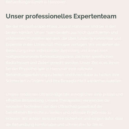
Behandlungsräumen in Hannover.
Unser
professionelles Expertenteam
Bei der Physiotherapie-Praxis Jouja in Hannover sind Sie in den
besten Händen. Unser Team besteht aus hoch qualifizierten und
erfahrenen Physiotherapeuten, die über fundierte Kenntnisse und
Expertise in der Ultraschall-Therapie verfügen. Wir verstehen die
Bedeutung einer individuellen Betreuung und entwickeln
maßgeschneiderte Behandlungspläne, die Ihren spezifischen
Bedürfnissen und Zielen gerecht werden. Unser Ziel ist es, Ihnen
bei der Physiotherapie in Hannover eine optimale
Behandlungserfahrung zu bieten und Ihnen dabei zu helfen, Ihre
Schmerzen zu lindern und Ihre Beweglichkeit wiederherzustellen.
Unsere modernen Ultraschallgeräte ermöglichen eine präzise und
effektive Behandlung. Unsere Therapeuten verwenden die
neuesten Techniken, um den Ultraschall gezielt auf die
betroffenen Bereiche zu lenken und optimale Ergebnisse zu
erzielen. Wir achten stets auf Ihre Sicherheit und sorgen dafür, dass
die Behandlung komfortabel und schmerzfrei für Sie ist.