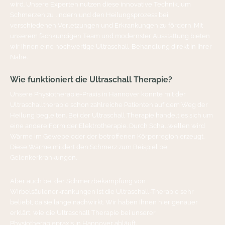
wird. Unsere Experten nutzen diese innovative Technik, um
Schmerzen zu lindern und den Heilungsprozess bei
verschiedenen Verletzungen und Erkrankungen zu fördern. Mit
unserem fachkundigen Team und modernster Ausstattung bieten
wir Ihnen eine hochwertige Ultraschall-Behandlung direkt in Ihrer
Nähe.
Wie funktioniert die Ultraschall Therapie?
Unsere Physiotherapie-Praxis in Hannover konnte mit der
Ultraschalltherapie schon zahlreiche Patienten auf dem Weg der
Heilung begleiten. Bei der Ultraschall Therapie handelt es sich um
eine andere Form der Elektrotherapie. Durch Schallwellen wird
Wärme im Gewebe oder der betroffenen Körperregion erzeugt.
Diese Wärme mildert den Schmerz zum Beispiel bei
Gelenkerkrankungen.
Aber auch bei der Schmerzbekämpfung von
Wirbelsäulenerkrankungen ist die Ultraschall-Therapie sehr
beliebt, da sie lange nachwirkt. Wir haben Ihnen hier genauer
erklärt, wie die Ultraschall Therapie bei unserer
Physiotherapiepraxis in Hannover abläuft.