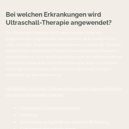
Bei welchen Erkrankungen wird
Ultraschall-Therapie angewendet?
Die Ultraschall Therapie wird in den meisten Fällen als
Begleittherapie angewendet. Das bedeutet, dass zusätzlich mit
einer Form der Physiotherapie therapiert wird. Durch die Tatsache,
dass Knochen und Knorpel Schallwellen am besten aufnehmen
und reflektieren, wird die Ultraschalltherapie am liebsten in diesen
Bereichen angewandt. Unser Physiotherapie Team in Hannover
hat ein geschultes Auge und passt jede Ultraschall Therapie
individuell auf den Patienten an.
Mit Hilfe der Ultraschall Therapie können unter anderem folgende
Erkrankungen therapiert werden:
-chronische Gelenkschmerzen
-Arthrose
-Schmerzen aufgrund von falscher Belastung
-Schleimbeutelverletzungen